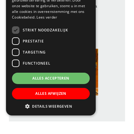
gebruikerservaring te verbeteren. Door
landschap en klimaat? Via
onze website te gebruiken, stemt u in met
alle cookies in overeenstemming met ons
een onderzoeksvraag
Cookiebeleid.
Lees verder
zoeken de leerlingen naar
STRIKT NOODZAKELIJK
antwoorden.
PRESTATIE
TARGETING
FUNCTIONEEL
ALLES ACCEPTEREN
ALLES AFWIJZEN
DETAILS WEERGEVEN