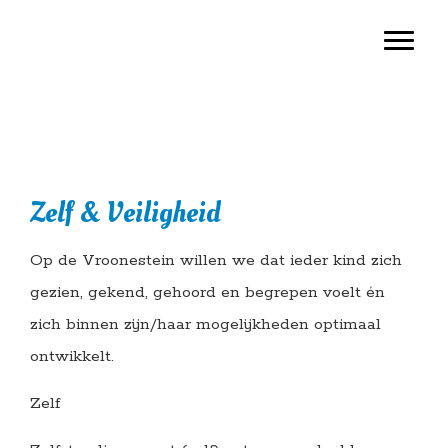
Door
Basisschool Vroonestein
Toggl
naar
de
hoofd
inhoud
Zelf & Veiligheid
Op de Vroonestein willen we dat ieder kind zich
gezien, gekend, gehoord en begrepen voelt én
zich binnen zijn/haar mogelijkheden optimaal
ontwikkelt.
Zelf