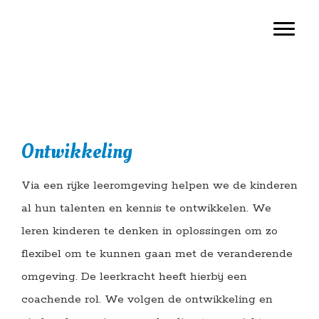
Door
Basisschool Vroonestein
Toggl
naar
de
hoofd
inhoud
Ontwikkeling
Via een rijke leeromgeving helpen we de kinderen
al hun talenten en kennis te ontwikkelen. We
leren kinderen te denken in oplossingen om zo
flexibel om te kunnen gaan met de veranderende
omgeving. De leerkracht heeft hierbij een
coachende rol. We volgen de ontwikkeling en