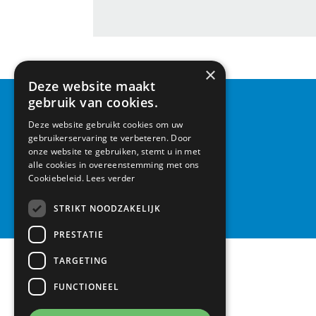
Geplaatst in:
Nieuws
×
Deze website maakt
gebruik van cookies.
CONTACT
Deze website gebruikt cookies om uw
gebruikerservaring te verbeteren. Door
Basisschool Vroonestein
onze website te gebruiken, stemt u in met
Lohengrinhof 15-17
alle cookies in overeenstemming met ons
3438 RA Nieuwegein
Cookiebeleid.
Lees verder
030 – 6037291
STRIKT NOODZAKELIJK
info@vroonestein.nl
PRESTATIE
TARGETING
FUNCTIONEEL