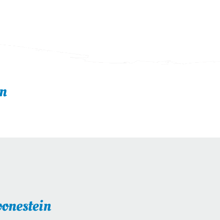
in
oonestein