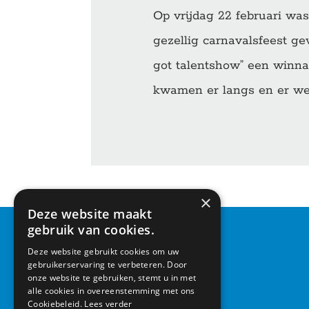
Op vrijdag 22 februari was
gezellig carnavalsfeest ge
got talentshow” een winna
kwamen er langs en er we
Geplaatst in:
Nieuws
×
Deze website maakt
gebruik van cookies.
CONTACT
Deze website gebruikt cookies om uw
gebruikerservaring te verbeteren. Door
Basisschool Vroonestein
onze website te gebruiken, stemt u in met
Lohengrinhof 15-17
alle cookies in overeenstemming met ons
3438 RA Nieuwegein
Cookiebeleid.
Lees verder