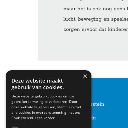
maar het is ook nog eens h
lucht, beweging en speels
zorgen ervoor dat kinderen
Geplaatst in:
Nieuws
×
Deze website maakt
gebruik van cookies.
CONTACT
Deze website gebruikt cookies om uw
gebruikerservaring te verbeteren. Door
Basisschool Vroonestein
onze website te gebruiken, stemt u in met
Lohengrinhof 15-17
alle cookies in overeenstemming met ons
3438 RA Nieuwegein
Cookiebeleid.
Lees verder
030 – 6037291