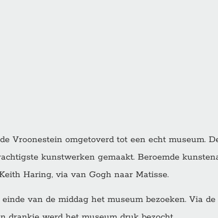
s de Vroonestein omgetoverd tot een echt museum. D
prachtigste kunstwerken gemaakt. Beroemde kunstena
t Keith Haring, via van Gogh naar Matisse.
 einde van de middag het museum bezoeken. Via de r
en drankje werd het museum druk bezocht.