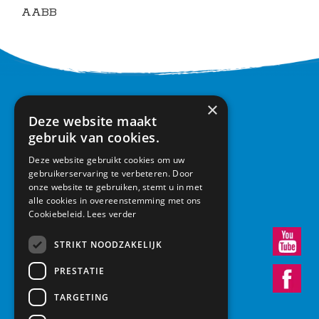
AABB
CONTACT
×
Deze website maakt
gebruik van cookies.
Basisschool Vroonestein
Lohengrinhof 15-17
Deze website gebruikt cookies om uw
3438 RA Nieuwegein
gebruikerservaring te verbeteren. Door
030 – 6037291
onze website te gebruiken, stemt u in met
info@vroonestein.nl
alle cookies in overeenstemming met ons
Cookiebeleid.
Lees verder
STRIKT NOODZAKELIJK
PRESTATIE
TARGETING