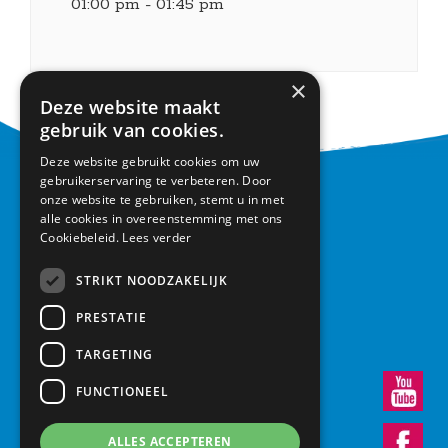
01:00 pm - 01:45 pm
×
Deze website maakt
gebruik van cookies.
Deze website gebruikt cookies om uw
gebruikerservaring te verbeteren. Door
CONTACT
onze website te gebruiken, stemt u in met
alle cookies in overeenstemming met ons
Cookiebeleid.
Lees verder
Basisschool Vroonestein
Lohengrinhof 15-17
STRIKT NOODZAKELIJK
3438 RA Nieuwegein
030 – 6037291
PRESTATIE
info@vroonestein.nl
TARGETING
FUNCTIONEEL
ALLES ACCEPTEREN