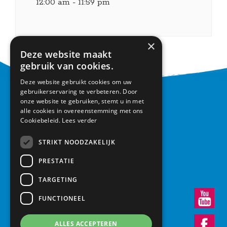
12:00 am - 11:59 pm
×
Deze website maakt
gebruik van cookies.
Deze website gebruikt cookies om uw
gebruikerservaring te verbeteren. Door
CONTACT
onze website te gebruiken, stemt u in met
alle cookies in overeenstemming met ons
Cookiebeleid.
Lees verder
Basisschool Vroonestein
Lohengrinhof 15-17
STRIKT NOODZAKELIJK
3438 RA Nieuwegein
030 – 6037291
PRESTATIE
info@vroonestein.nl
TARGETING
FUNCTIONEEL
ALLES ACCEPTEREN