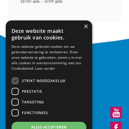
12:00 am - 11:59 pm
×
Deze website maakt
gebruik van cookies.
Deze website gebruikt cookies om uw
gebruikerservaring te verbeteren. Door
CONTACT
onze website te gebruiken, stemt u in met
alle cookies in overeenstemming met ons
Cookiebeleid.
Lees verder
Basisschool Vroonestein
Lohengrinhof 15-17
STRIKT NOODZAKELIJK
3438 RA Nieuwegein
030 – 6037291
PRESTATIE
info@vroonestein.nl
TARGETING
FUNCTIONEEL
ALLES ACCEPTEREN