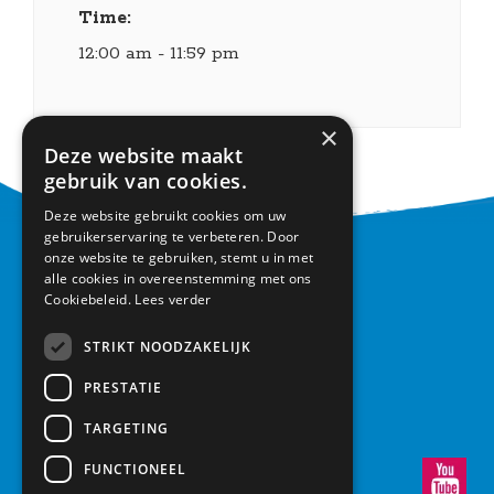
Time:
12:00 am - 11:59 pm
×
Deze website maakt
gebruik van cookies.
Deze website gebruikt cookies om uw
gebruikerservaring te verbeteren. Door
onze website te gebruiken, stemt u in met
CONTACT
alle cookies in overeenstemming met ons
Cookiebeleid.
Lees verder
Basisschool Vroonestein
Lohengrinhof 15-17
STRIKT NOODZAKELIJK
3438 RA Nieuwegein
PRESTATIE
030 – 6037291
info@vroonestein.nl
TARGETING
FUNCTIONEEL