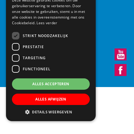
Deze website gebruikt cookies om uw
gebruikerservaring te verbeteren. Door
Basisschool Vroonestein
onze website te gebruiken, stemt u in met
Lohengrinhof 15-17
alle cookies in overeenstemming met ons
Cookiebeleid.
Lees verder
3438 RA Nieuwegein
030 – 6037291
STRIKT NOODZAKELIJK
info@vroonestein.nl
PRESTATIE
TARGETING
FUNCTIONEEL
ALLES ACCEPTEREN
ALLES AFWIJZEN
DETAILS WEERGEVEN