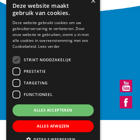
×
Deze website maakt
gebruik van cookies.
Deze website gebruikt cookies om uw
CONTACT
gebruikerservaring te verbeteren. Door
onze website te gebruiken, stemt u in met
Basisschool Vroonestein
alle cookies in overeenstemming met ons
Cookiebeleid.
Lees verder
Lohengrinhof 15-17
3438 RA Nieuwegein
STRIKT NOODZAKELIJK
030 – 6037291
info@vroonestein.nl
PRESTATIE
TARGETING
FUNCTIONEEL
ALLES ACCEPTEREN
ALLES AFWIJZEN
DETAILS WEERGEVEN