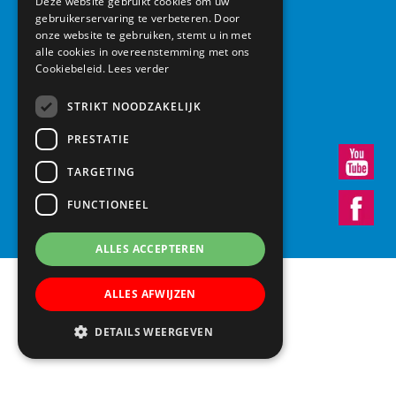
Deze website gebruikt cookies om uw
gebruikerservaring te verbeteren. Door
Basisschool Vroonestein
onze website te gebruiken, stemt u in met
Lohengrinhof 15-17
alle cookies in overeenstemming met ons
Cookiebeleid.
Lees verder
3438 RA Nieuwegein
030 – 6037291
STRIKT NOODZAKELIJK
info@vroonestein.nl
PRESTATIE
TARGETING
FUNCTIONEEL
ALLES ACCEPTEREN
ALLES AFWIJZEN
DETAILS WEERGEVEN