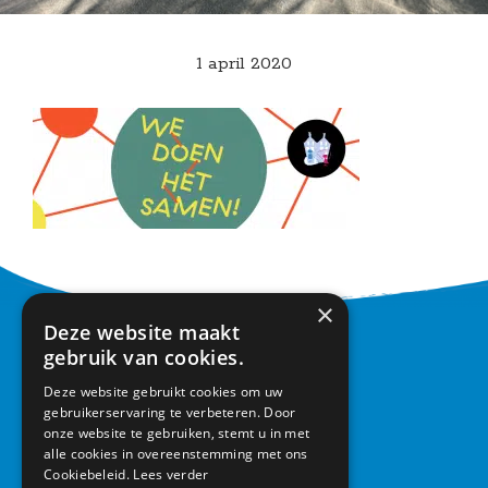
1 april 2020
×
Deze website maakt
CONTACT
gebruik van cookies.
Deze website gebruikt cookies om uw
Basisschool Vroonestein
gebruikerservaring te verbeteren. Door
Lohengrinhof 15-17
onze website te gebruiken, stemt u in met
3438 RA Nieuwegein
alle cookies in overeenstemming met ons
030 – 6037291
Cookiebeleid.
Lees verder