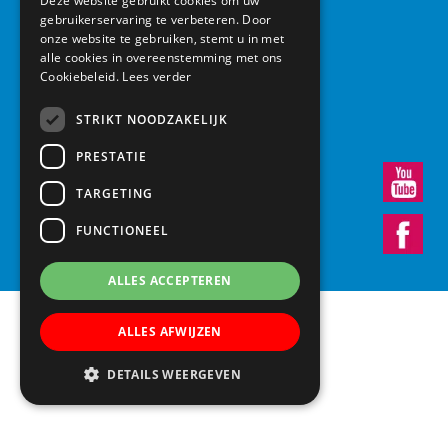
Deze website gebruikt cookies om uw
gebruikerservaring te verbeteren. Door
Basisschool Vroonestein
onze website te gebruiken, stemt u in met
Lohengrinhof 15-17
alle cookies in overeenstemming met ons
Cookiebeleid.
Lees verder
3438 RA Nieuwegein
030 – 6037291
STRIKT NOODZAKELIJK
info@vroonestein.nl
PRESTATIE
TARGETING
FUNCTIONEEL
ALLES ACCEPTEREN
ALLES AFWIJZEN
DETAILS WEERGEVEN