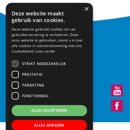
×
Deze website maakt
gebruik van cookies.
Deze website gebruikt cookies om uw
CONTACT
gebruikerservaring te verbeteren. Door
onze website te gebruiken, stemt u in met
alle cookies in overeenstemming met ons
Basisschool Vroonestein
Cookiebeleid.
Lees verder
Lohengrinhof 15-17
3438 RA Nieuwegein
STRIKT NOODZAKELIJK
030 – 6037291
info@vroonestein.nl
PRESTATIE
TARGETING
FUNCTIONEEL
ALLES ACCEPTEREN
ALLES AFWIJZEN