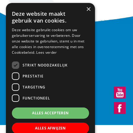
×
Deze website maakt
gebruik van cookies.
Deze website gebruikt cookies om uw
CONTACT
gebruikerservaring te verbeteren. Door
onze website te gebruiken, stemt u in met
alle cookies in overeenstemming met ons
Basisschool Vroonestein
Cookiebeleid.
Lees verder
Lohengrinhof 15-17
3438 RA Nieuwegein
STRIKT NOODZAKELIJK
030 – 6037291
info@vroonestein.nl
PRESTATIE
TARGETING
FUNCTIONEEL
ALLES ACCEPTEREN
ALLES AFWIJZEN