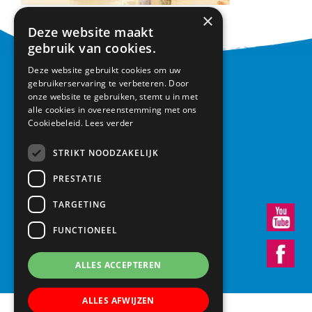
×
Deze website maakt
gebruik van cookies.
Deze website gebruikt cookies om uw
CONTACT
gebruikerservaring te verbeteren. Door
onze website te gebruiken, stemt u in met
alle cookies in overeenstemming met ons
Basisschool Vroonestein
Cookiebeleid.
Lees verder
Lohengrinhof 15-17
3438 RA Nieuwegein
STRIKT NOODZAKELIJK
030 – 6037291
info@vroonestein.nl
PRESTATIE
TARGETING
FUNCTIONEEL
ALLES ACCEPTEREN
ALLES AFWIJZEN