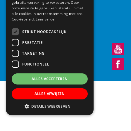
gebruikerservaring te verbeteren. Door
Basisschool Vroonestein
onze website te gebruiken, stemt u in met
Lohengrinhof 15-17
alle cookies in overeenstemming met ons
3438 RA Nieuwegein
Cookiebeleid.
Lees verder
030 – 6037291
info@vroonestein.nl
STRIKT NOODZAKELIJK
PRESTATIE
TARGETING
FUNCTIONEEL
ALLES ACCEPTEREN
ALLES AFWIJZEN
DETAILS WEERGEVEN