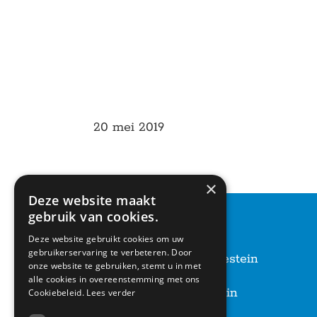
20 mei 2019
×
Deze website maakt
gebruik van cookies.
CONTACT
Deze website gebruikt cookies om uw
gebruikerservaring te verbeteren. Door
Basisschool Vroonestein
onze website te gebruiken, stemt u in met
Lohengrinhof 15-17
alle cookies in overeenstemming met ons
3438 RA Nieuwegein
Cookiebeleid.
Lees verder
030 – 6037291