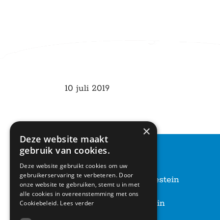
10 juli 2019
×
Deze website maakt
gebruik van cookies.
CONTACT
Deze website gebruikt cookies om uw
gebruikerservaring te verbeteren. Door
Basisschool Vroonestein
onze website te gebruiken, stemt u in met
Lohengrinhof 15-17
alle cookies in overeenstemming met ons
3438 RA Nieuwegein
Cookiebeleid.
Lees verder
030 – 6037291