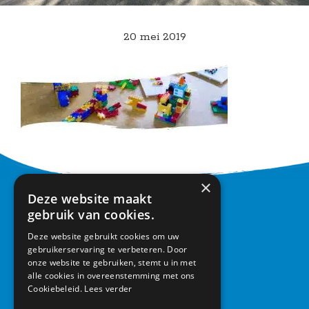
20 mei 2019
×
Deze website maakt
CONTACT
gebruik van cookies.
Deze website gebruikt cookies om uw
Basisschool Vroonestein
gebruikerservaring te verbeteren. Door
Lohengrinhof 15-17
onze website te gebruiken, stemt u in met
3438 RA Nieuwegein
alle cookies in overeenstemming met ons
030 – 6037291
Cookiebeleid.
Lees verder
info@vroonestein.nl