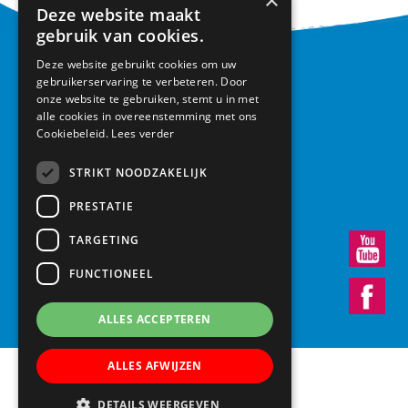
×
Deze website maakt
gebruik van cookies.
Deze website gebruikt cookies om uw
CONTACT
gebruikerservaring te verbeteren. Door
onze website te gebruiken, stemt u in met
Basisschool Vroonestein
alle cookies in overeenstemming met ons
Cookiebeleid.
Lees verder
Lohengrinhof 15-17
3438 RA Nieuwegein
STRIKT NOODZAKELIJK
030 – 6037291
info@vroonestein.nl
PRESTATIE
TARGETING
FUNCTIONEEL
ALLES ACCEPTEREN
ALLES AFWIJZEN
DETAILS WEERGEVEN