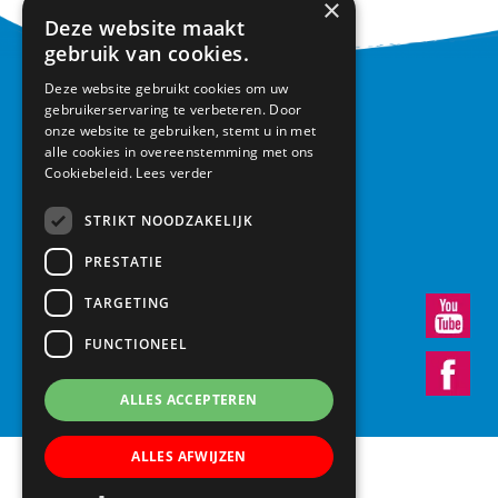
×
Deze website maakt
gebruik van cookies.
Deze website gebruikt cookies om uw
CONTACT
gebruikerservaring te verbeteren. Door
onze website te gebruiken, stemt u in met
alle cookies in overeenstemming met ons
Basisschool Vroonestein
Cookiebeleid.
Lees verder
Lohengrinhof 15-17
3438 RA Nieuwegein
STRIKT NOODZAKELIJK
030 – 6037291
info@vroonestein.nl
PRESTATIE
TARGETING
FUNCTIONEEL
ALLES ACCEPTEREN
ALLES AFWIJZEN