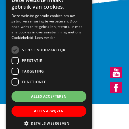
Deze website maakt
gebruik van cookies.
Deze website gebruikt cookies om uw
CONTACT
gebruikerservaring te verbeteren. Door
onze website te gebruiken, stemt u in met
Basisschool Vroonestein
alle cookies in overeenstemming met ons
Lohengrinhof 15-17
Cookiebeleid.
Lees verder
3438 RA Nieuwegein
030 – 6037291
STRIKT NOODZAKELIJK
info@vroonestein.nl
PRESTATIE
TARGETING
FUNCTIONEEL
ALLES ACCEPTEREN
ALLES AFWIJZEN
DETAILS WEERGEVEN